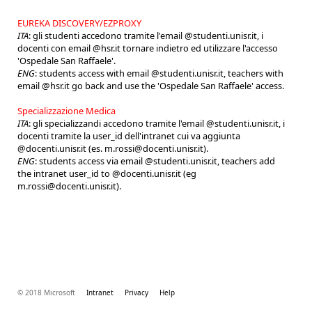
EUREKA DISCOVERY/EZPROXY
ITA
: gli studenti accedono tramite l'email @studenti.unisr.it, i
docenti con email @hsr.it tornare indietro ed utilizzare l'accesso
'Ospedale San Raffaele'.
ENG
: students access with email @studenti.unisr.it, teachers with
email @hsr.it go back and use the 'Ospedale San Raffaele' access.
Specializzazione Medica
ITA
: gli specializzandi accedono tramite l'email @studenti.unisr.it, i
docenti tramite la user_id dell'intranet cui va aggiunta
@docenti.unisr.it (es. m.rossi@docenti.unisr.it).
ENG
: students access via email @studenti.unisr.it, teachers add
the intranet user_id to @docenti.unisr.it (eg
m.rossi@docenti.unisr.it).
© 2018 Microsoft
Intranet
Privacy
Help