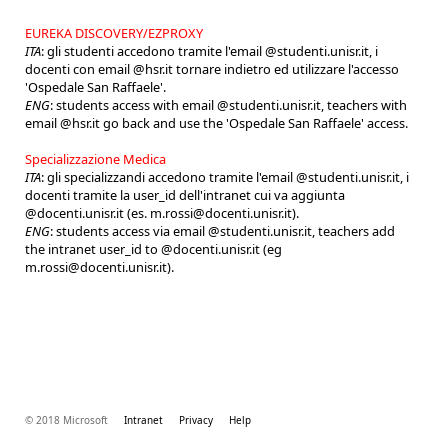
EUREKA DISCOVERY/EZPROXY
ITA
: gli studenti accedono tramite l'email @studenti.unisr.it, i
docenti con email @hsr.it tornare indietro ed utilizzare l'accesso
'Ospedale San Raffaele'.
ENG
: students access with email @studenti.unisr.it, teachers with
email @hsr.it go back and use the 'Ospedale San Raffaele' access.
Specializzazione Medica
ITA
: gli specializzandi accedono tramite l'email @studenti.unisr.it, i
docenti tramite la user_id dell'intranet cui va aggiunta
@docenti.unisr.it (es. m.rossi@docenti.unisr.it).
ENG
: students access via email @studenti.unisr.it, teachers add
the intranet user_id to @docenti.unisr.it (eg
m.rossi@docenti.unisr.it).
© 2018 Microsoft
Intranet
Privacy
Help