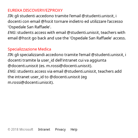
EUREKA DISCOVERY/EZPROXY
ITA
: gli studenti accedono tramite l'email @studenti.unisr.it, i
docenti con email @hsr.it tornare indietro ed utilizzare l'accesso
'Ospedale San Raffaele'.
ENG
: students access with email @studenti.unisr.it, teachers with
email @hsr.it go back and use the 'Ospedale San Raffaele' access.
Specializzazione Medica
ITA
: gli specializzandi accedono tramite l'email @studenti.unisr.it, i
docenti tramite la user_id dell'intranet cui va aggiunta
@docenti.unisr.it (es. m.rossi@docenti.unisr.it).
ENG
: students access via email @studenti.unisr.it, teachers add
the intranet user_id to @docenti.unisr.it (eg
m.rossi@docenti.unisr.it).
© 2018 Microsoft
Intranet
Privacy
Help